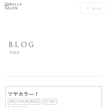
BLOG
ブログ
ツヤカラ―！
MOLLA SALON 高石店
岩下 純子