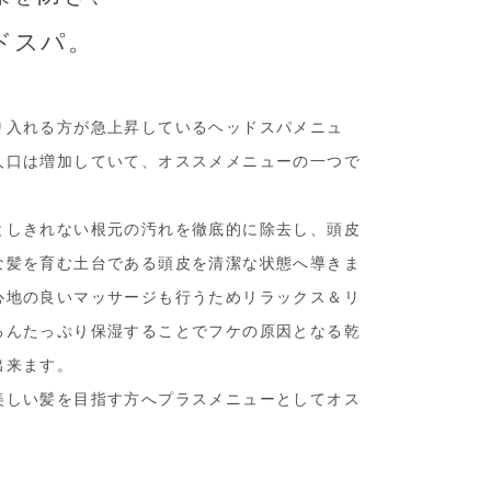
ドスパ。
り入れる方が急上昇しているヘッドスパメニュ
人口は増加していて、オススメメニューの一つで
としきれない根元の汚れを徹底的に除去し、頭皮
な髪を育む土台である頭皮を清潔な状態へ導きま
心地の良いマッサージも行うためリラックス＆リ
ろんたっぷり保湿することでフケの原因となる乾
出来ます。
美しい髪を目指す方へプラスメニューとしてオス