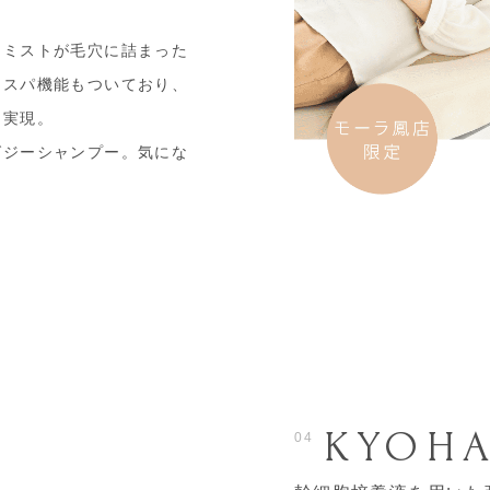
なミストが毛穴に詰まった
んスパ機能もついており、
を実現。
グジーシャンプー。気にな
KYOHA
04