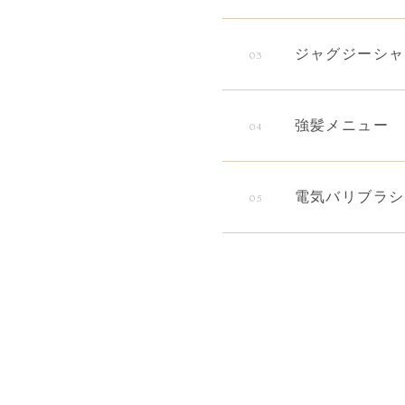
ジャグジーシャ
03
強髪メニュー
04
電気バリブラシ
05