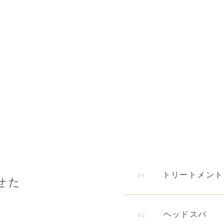
。
トリートメント
01
せた
ヘッドスパ
02