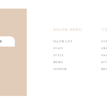
SALON MENU
C
報
SALON LIST
EY
STAFF
OR
STYLE
HA
MENU
KI
COUPON
ME