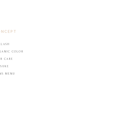
ONCEPT
ELASH
GANIC COLOR
IR CARE
TSUKE
NS MENU