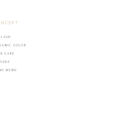
ONCEPT
ELASH
GANIC COLOR
IR CARE
TSUKE
NS MENU