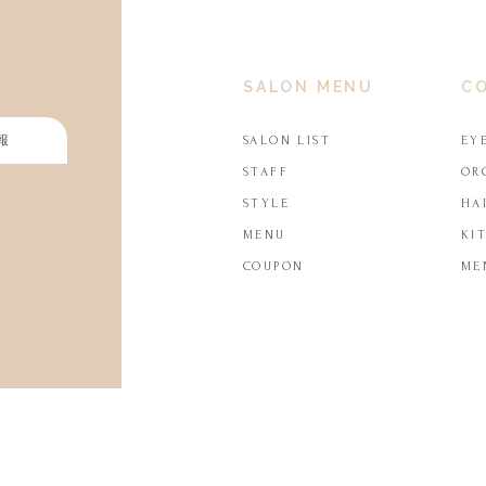
SALON MENU
C
報
SALON LIST
EY
STAFF
OR
STYLE
HA
MENU
KI
COUPON
ME