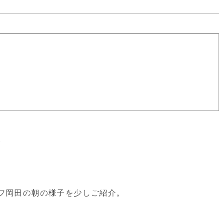
。
フ岡田の朝の様子を少しご紹介。