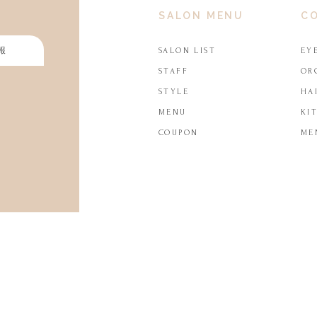
SALON MENU
C
報
SALON LIST
EY
STAFF
OR
STYLE
HA
MENU
KI
COUPON
ME