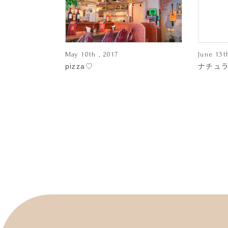
May 10th , 2017
June 13t
pizza♡
ナチュ