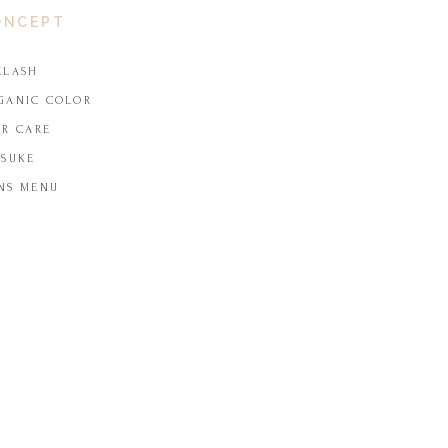
ONCEPT
ELASH
GANIC COLOR
IR CARE
TSUKE
NS MENU