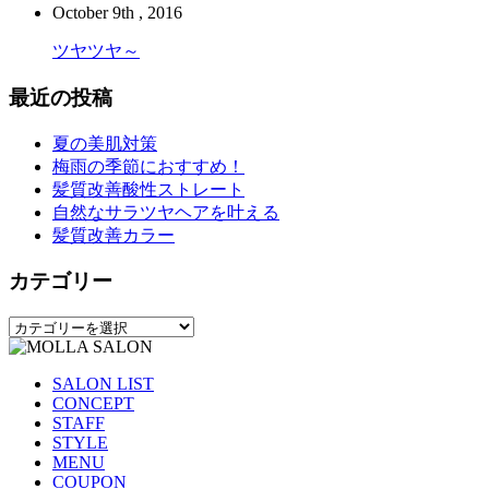
October 9th , 2016
ツヤツヤ～
最近の投稿
夏の美肌対策
梅雨の季節におすすめ！
髪質改善酸性ストレート
自然なサラツヤヘアを叶える
髪質改善カラー
カテゴリー
カ
テ
ゴ
SALON LIST
リ
CONCEPT
ー
STAFF
STYLE
MENU
COUPON