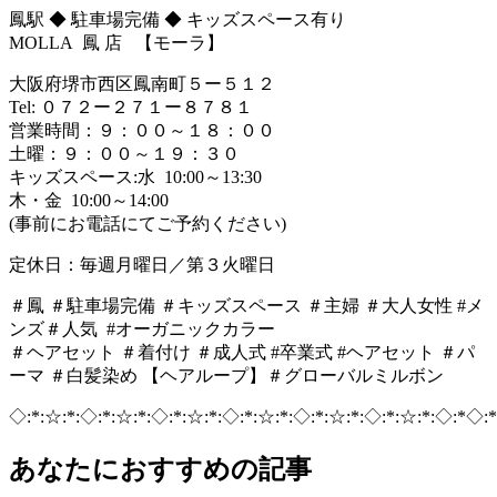
鳳駅 ◆ 駐車場完備 ◆ キッズスペース有り
MOLLA 鳳 店 【モーラ】
大阪府堺市西区鳳南町５ー５１２
Tel: ０７２ー２７１ー８７８１
営業時間：９：００～１８：００
土曜：９：００～１９：３０
キッズスペース:水 10:00～13:30
木・金 10:00～14:00
(事前にお電話にてご予約ください)
定休日：毎週月曜日／第３火曜日
＃鳳 ＃駐車場完備 ＃キッズスペース ＃主婦 ＃大人女性 #メ
ンズ＃人気 #オーガニックカラー
＃ヘアセット ＃着付け ＃成人式 #卒業式 #ヘアセット ＃パ
ーマ ＃白髪染め 【ヘアループ】＃グローバルミルボン
◇:*:☆:*:◇:*:☆:*:◇:*:☆:*:◇:*:☆:*:◇:*:☆:*:◇:*:☆:*:◇:*◇:*
あなたにおすすめの記事