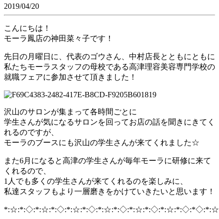
2019/04/20
こんにちは！
モーラ鳳店の神田菜々子です！
先日の月曜日に、代表のゴウさん、中村店長とともにともに
私たちモーラスタッフの母校である高津理容美容専門学校の
就職フェアに参加させて頂きました！
沢山のサロンが集まって各時間ごとに
学生さんが気になるサロンを回ってお店の話を聞きにきてく
れるのですが、
モーラのブースにも沢山の学生さんが来てくれました☆
また6月になると高津の学生さんが毎年モーラに研修に来て
くれるので、
1人でも多くの学生さんが来てくれるのを楽しみに、
私達スタッフもより一層磨きをかけていきたいと思います！
*:☆:*:◇:*:☆:*:◇:*:☆:*:◇:*:☆:*:◇:*:☆:*:◇:*:☆:*:◇:*◇:*:☆