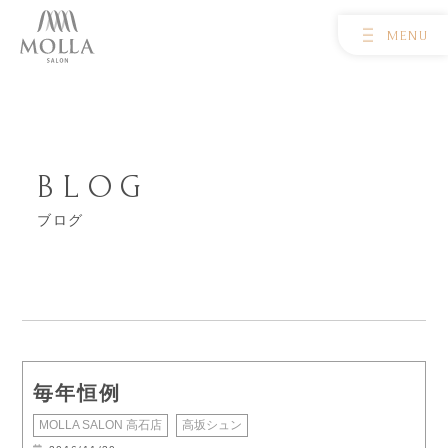
BLOG
ブログ
毎年恒例
MOLLA SALON 高石店
高坂シュン