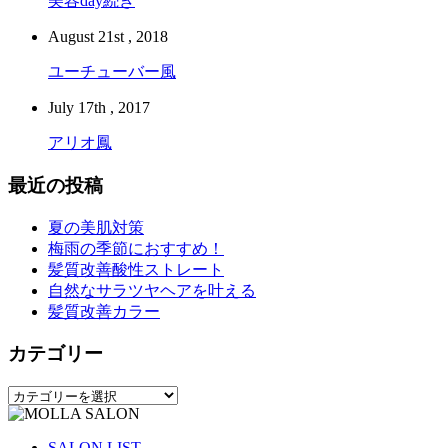
美容day続き
August 21st , 2018
ユーチューバー風
July 17th , 2017
アリオ鳳
最近の投稿
夏の美肌対策
梅雨の季節におすすめ！
髪質改善酸性ストレート
自然なサラツヤヘアを叶える
髪質改善カラー
カテゴリー
カ
テ
ゴ
SALON LIST