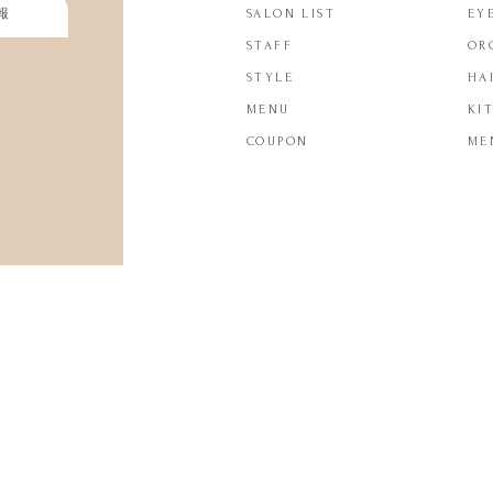
報
SALON LIST
EY
STAFF
OR
STYLE
HA
MENU
KI
COUPON
ME