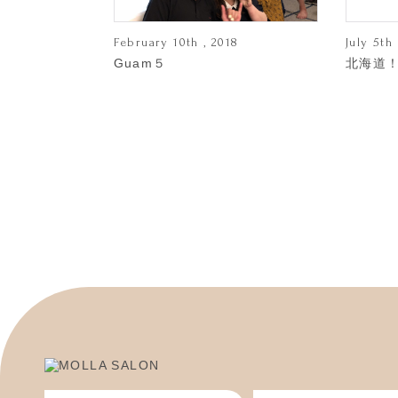
February 10th , 2018
July 5th 
Guam５
北海道