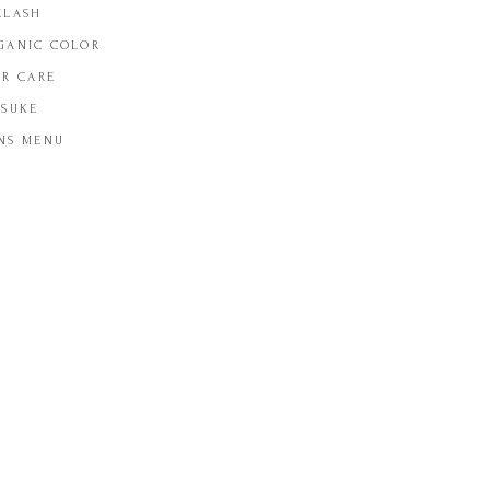
ELASH
GANIC COLOR
IR CARE
TSUKE
NS MENU